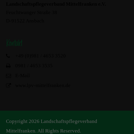
Landschaftspflegeverband Mittelfranken e.V.
Feuchtwanger Straße 38
D-91522 Ansbach
Kontakt
+49 (0)981 / 4653 3520
0981 / 4653 3535
E-Mail
www.lpv-mittelfranken.de
Copyright 2026 Landschaftspflegeverband
Mittelfranken. All Rights Reserved.