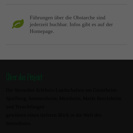
Führungen über die Obstarche sind
jederzeit buchbar. Infos gibt es auf der
Homepage.
Über das Projekt
Die Streuobst-Erlebnis-Landschaften um Gnotzheim-
Spielberg, Sammenheim, Meinheim, Markt Berolzheim
und Treuchtlingen
gewähren einen tieferen Blick in die Welt des
Streuobstes.